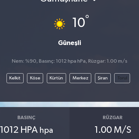
°
10
Güneşli
Nem: %90, Basınç: 1012 hpa hPa, Rüzgar: 1.00 m/s
Kelkit
Köse
Kürtün
Merkez
Şiran
Torul
BASINÇ
RÜZGAR
1012 HPA
1.00 M/S
hpa