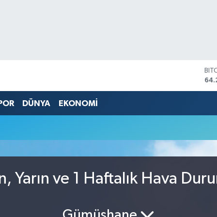
BIT
64.
DO
47,
POR
DÜNYA
EKONOMİ
EU
55,
STE
64,
GRA
657
BİS
n, Yarın ve 1 Haftalık Hava Dur
13.
Gümüşhane