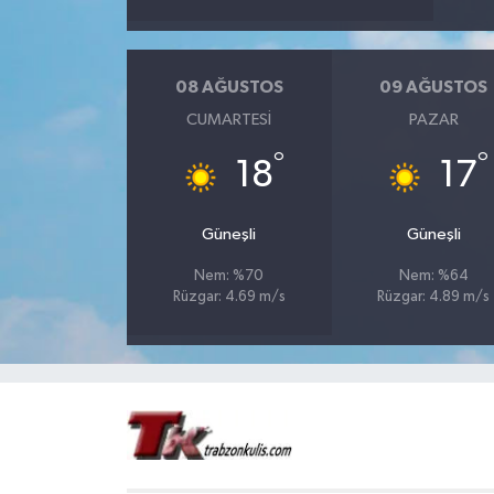
08 AĞUSTOS
09 AĞUSTOS
CUMARTESI
PAZAR
°
°
18
17
Güneşli
Güneşli
Nem: %70
Nem: %64
Rüzgar: 4.69 m/s
Rüzgar: 4.89 m/s