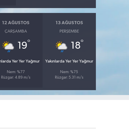
12 AĞUSTOS
13 AĞUSTOS
ÇARŞAMBA
PERŞEMBE
°
°
19
18
nlarda Yer Yer Yağmur
Yakınlarda Yer Yer Yağmur
Nem: %77
Nem: %75
Rüzgar: 4.89 m/s
Rüzgar: 5.31 m/s