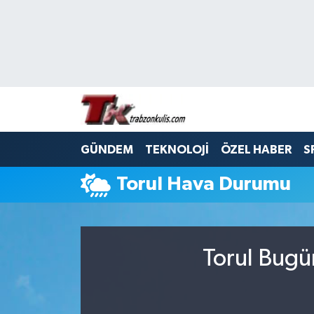
Trabzon Nöbetçi Eczaneler
Trabzon Hava Durumu
Trabzon Namaz Vakitleri
GÜNDEM
TEKNOLOJİ
ÖZEL HABER
S
Trabzon Trafik Yoğunluk Haritası
Torul Hava Durumu
Süper Lig Puan Durumu ve Fikstür
Tüm Manşetler
Torul Bugü
Son Dakika Haberleri
Haber Arşivi