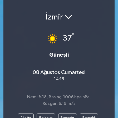
İzmir
°
37
Güneşli
08 Ağustos Cumartesi
14:15
Nem: %18, Basınç: 1006 hpa hPa,
Rüzgar: 6.19 m/s
Aliağa
Balçova
Bayındır
Bayraklı