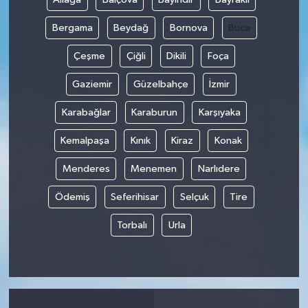
Bergama
Beydağ
Bornova
Buca
Çeşme
Çiğli
Dikili
Foça
Gaziemir
Güzelbahçe
İzmir
Karabağlar
Karaburun
Karşıyaka
Kemalpaşa
Kınık
Kiraz
Konak
Menderes
Menemen
Narlıdere
Ödemiş
Seferihisar
Selçuk
Tire
Torbalı
Urla