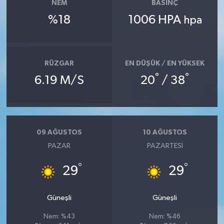
NEM
BASINÇ
%18
1006 HPA
hpa
RÜZGAR
EN DÜŞÜK / EN YÜKSEK
°
°
6.19 M/S
20
/ 38
09 AĞUSTOS
10 AĞUSTOS
PAZAR
PAZARTESI
°
°
29
29
Güneşli
Güneşli
Nem: %43
Nem: %46