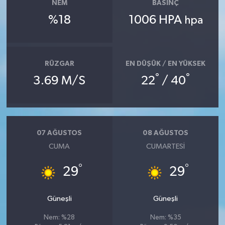
NEM
BASINÇ
%18
1006 HPA
hpa
RÜZGAR
EN DÜŞÜK / EN YÜKSEK
°
°
3.69 M/S
22
/ 40
07 AĞUSTOS
08 AĞUSTOS
CUMA
CUMARTESI
°
°
29
29
Güneşli
Güneşli
Nem: %28
Nem: %35