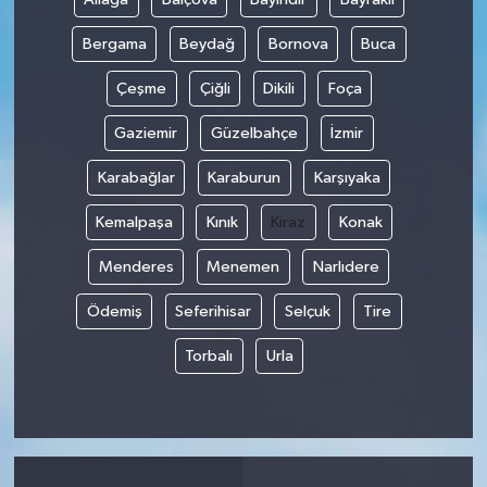
Bergama
Beydağ
Bornova
Buca
Çeşme
Çiğli
Dikili
Foça
Gaziemir
Güzelbahçe
İzmir
Karabağlar
Karaburun
Karşıyaka
Kemalpaşa
Kınık
Kiraz
Konak
Menderes
Menemen
Narlıdere
Ödemiş
Seferihisar
Selçuk
Tire
Torbalı
Urla