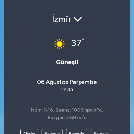
İzmir
°
37
Güneşli
06 Ağustos Perşembe
17:45
Nem: %18, Basınç: 1006 hpa hPa,
Rüzgar: 3.69 m/s
Aliağa
Balçova
Bayındır
Bayraklı