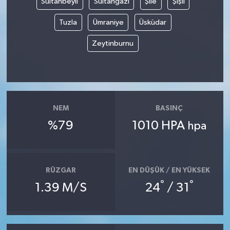
Sultanbeyli
Sultangazi
Şile
Şişli
Tuzla
Ümraniye
Üsküdar
Zeytinburnu
NEM
BASINÇ
%79
1010 HPA
hpa
RÜZGAR
EN DÜŞÜK / EN YÜKSEK
°
°
1.39 M/S
24
/ 31