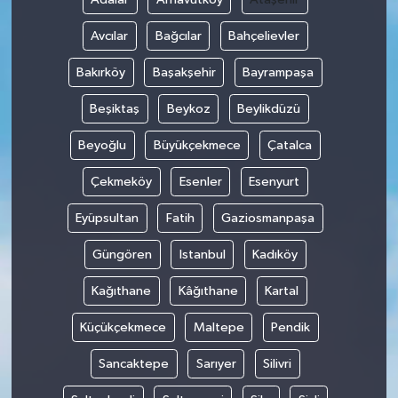
Avcılar
Bağcılar
Bahçelievler
Bakırköy
Başakşehir
Bayrampaşa
Beşiktaş
Beykoz
Beylikdüzü
Beyoğlu
Büyükçekmece
Çatalca
Çekmeköy
Esenler
Esenyurt
Eyüpsultan
Fatih
Gaziosmanpaşa
Güngören
Istanbul
Kadıköy
Kağıthane
Kâğıthane
Kartal
Küçükçekmece
Maltepe
Pendik
Sancaktepe
Sarıyer
Silivri