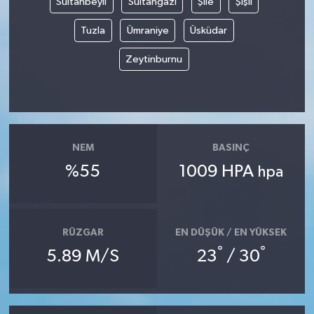
Sultanbeyli
Sultangazi
Şile
Şişli
Tuzla
Ümraniye
Üsküdar
Zeytinburnu
NEM
BASINÇ
%55
1009 HPA
hpa
RÜZGAR
EN DÜŞÜK / EN YÜKSEK
°
°
5.89 M/S
23
/ 30