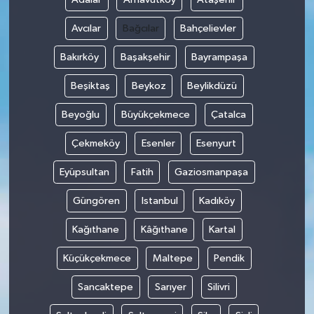
Avcılar
Bağcılar
Bahçelievler
Bakırköy
Başakşehir
Bayrampaşa
Beşiktaş
Beykoz
Beylikdüzü
Beyoğlu
Büyükçekmece
Çatalca
Çekmeköy
Esenler
Esenyurt
Eyüpsultan
Fatih
Gaziosmanpaşa
Güngören
Istanbul
Kadıköy
Kağıthane
Kâğıthane
Kartal
Küçükçekmece
Maltepe
Pendik
Sancaktepe
Sarıyer
Silivri