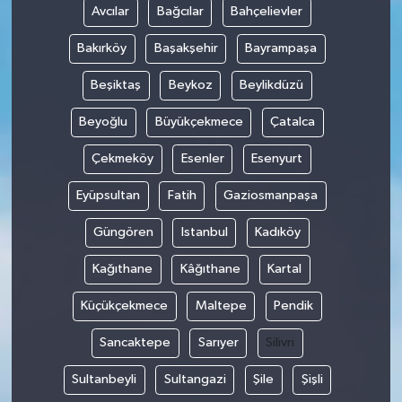
Avcılar
Bağcılar
Bahçelievler
Bakırköy
Başakşehir
Bayrampaşa
Beşiktaş
Beykoz
Beylikdüzü
Beyoğlu
Büyükçekmece
Çatalca
Çekmeköy
Esenler
Esenyurt
Eyüpsultan
Fatih
Gaziosmanpaşa
Güngören
Istanbul
Kadıköy
Kağıthane
Kâğıthane
Kartal
Küçükçekmece
Maltepe
Pendik
Sancaktepe
Sarıyer
Silivri
Sultanbeyli
Sultangazi
Şile
Şişli