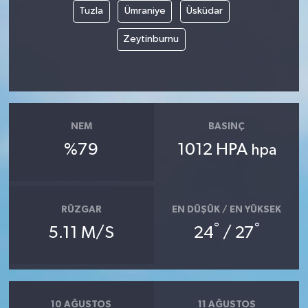
Tuzla
Ümraniye
Üsküdar
Zeytinburnu
NEM
BASINÇ
%79
1012 HPA
hpa
RÜZGAR
EN DÜŞÜK / EN YÜKSEK
°
°
5.11 M/S
24
/ 27
10 AĞUSTOS
11 AĞUSTOS