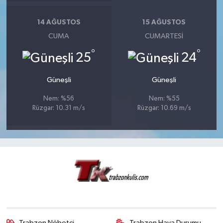
14 AĞUSTOS
15 AĞUSTOS
CUMA
CUMARTESI
°
°
25
24
Güneşli
Güneşli
Nem: %56
Nem: %55
Rüzgar: 10.31 m/s
Rüzgar: 10.69 m/s
Trabzon Nöbetçi
Trabzon Hava Durumu